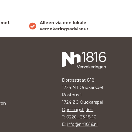
 met
Alleen via een lokale
verzekeringsadviseur
Dorpsstraat 818
1724 NT Oudkarspel
Postbus 1
1724 ZG Oudkarspel
ren
Openingstijden
T:
0226 - 33 18 16
E:
info@nh1816.nl