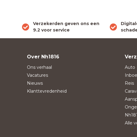
Verzekerden geven ons een
Digita
9.2 voor service
schade
Over Nh1816
Verz
Ons verhaal
Auto
Vacatures
Inboe
Nieuws
Reis
Klanttevredenheid
Carav
Aansp
Onge
Nh181
Alle 