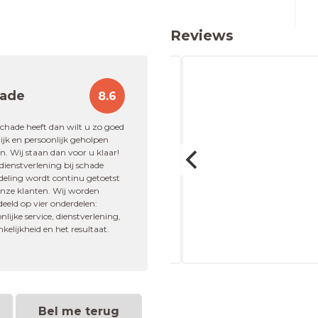
Reviews
ade
8.6
s goed geregeld."
schade heeft dan wilt u zo goed
jk en persoonlijk geholpen
. Wij staan dan voor u klaar!
ienstverlening bij schade
deling wordt continu getoetst
onze klanten. Wij worden
g
eeld op vier onderdelen:
nlijke service, dienstverlening,
kelijkheid en het resultaat.
Bel me terug