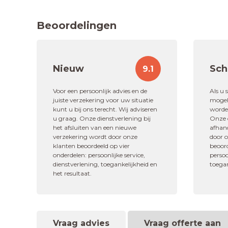
Beoordelingen
Nieuw
Sch
9.1
"Zeer goed behandeld en alle
Voor een persoonlijk advies en de
Als u 
juiste verzekering voor uw situatie
mogeli
kunt u bij ons terecht. Wij adviseren
worden
10,0
u graag. Onze dienstverlening bij
Onze d
het afsluiten van een nieuwe
afhan
verzekering wordt door onze
door 
Schadeafhandelin
klanten beoordeeld op vier
beoord
onderdelen: persoonlijke service,
persoo
dienstverlening, toegankelijkheid en
toegan
het resultaat.
Vraag advies
Vraag offerte aan