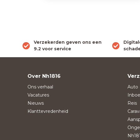
Verzekerden geven ons een
Digita
9.2 voor service
schade
Over Nh1816
Verz
Ons verhaal
Auto
Vacatures
Inboe
Nieuws
Reis
Klanttevredenheid
Carav
Aansp
Onge
Nh181