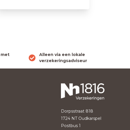
 met
Alleen via een lokale
verzekeringsadviseur
Dorpsstraat 818
1724 NT Oudkarspel
Postbus 1