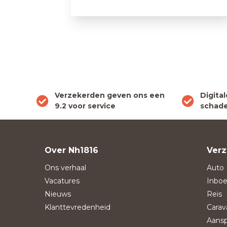
Verzekerden geven ons een
Digita
9.2 voor service
schade
Over Nh1816
Verz
Ons verhaal
Auto
Vacatures
Inboe
Nieuws
Reis
Klanttevredenheid
Carav
Aansp