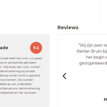
Reviews
"Wij zijn zeer 
ade
9.5
Reinier Bruin b
n correcte behandeling
het begin 
."
schade heeft dan wilt u zo goed
jk en persoonlijk geholpen
georganiseerd
. Wij staan dan voor u klaar!
ienstverlening bij schade
deling wordt continu getoetst
k
onze klanten. Wij worden
eeld op vier onderdelen:
g
nlijke service, dienstverlening,
kelijkheid en het resultaat.
M