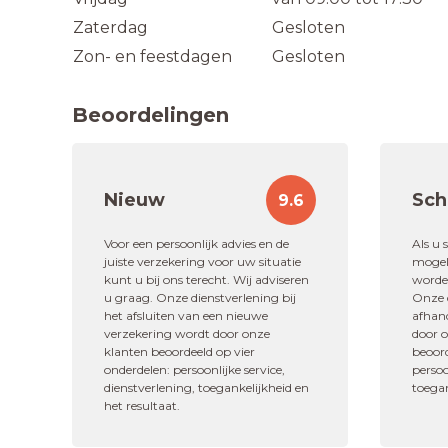
Zaterdag
Gesloten
Zon- en feestdagen
Gesloten
Beoordelingen
Nieuw
Sch
9.6
"Zoals gebruikelijk zeer snelle e
en afhandeling
Voor een persoonlijk advies en de
Als u 
juiste verzekering voor uw situatie
mogeli
kunt u bij ons terecht. Wij adviseren
worden
10,0
u graag. Onze dienstverlening bij
Onze d
het afsluiten van een nieuwe
afhan
Dhr. Verdon
verzekering wordt door onze
door 
klanten beoordeeld op vier
beoord
Schadeafhandelin
onderdelen: persoonlijke service,
persoo
dienstverlening, toegankelijkheid en
toegan
het resultaat.