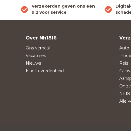
Verzekerden geven ons een
Digita
9.2 voor service
schade
Over Nh1816
Verz
Ons verhaal
Auto
Vacatures
Inboe
Nieuws
Reis
Klanttevredenheid
Carav
Aansp
Onge
Nh181
Alle 