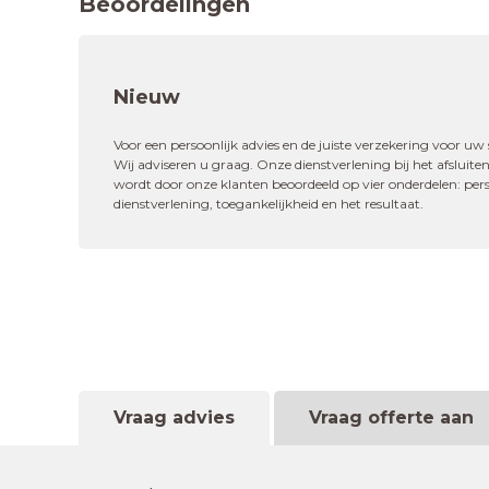
Beoordelingen
Nieuw
"Top verzekering, en mijn tusse
Voor een persoonlijk advies en de juiste verzekering voor uw s
Wij adviseren u graag. Onze dienstverlening bij het afsluit
wordt door onze klanten beoordeeld op vier onderdelen: perso
10,0
dienstverlening, toegankelijkheid en het resultaat.
Afsluiten nieuwe verze
Vraag advies
Vraag offerte aan