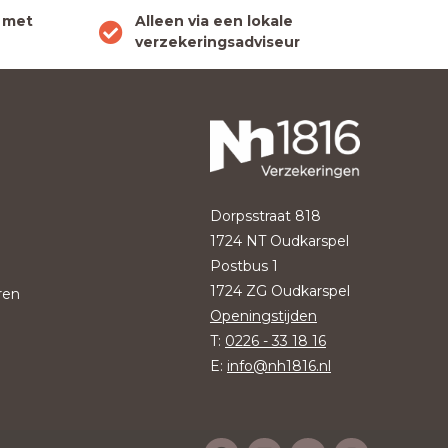
 met
Alleen via een lokale
verzekeringsadviseur
Dorpsstraat 818
1724 NT Oudkarspel
Postbus 1
1724 ZG Oudkarspel
ren
Openingstijden
T:
0226 - 33 18 16
E:
info@nh1816.nl