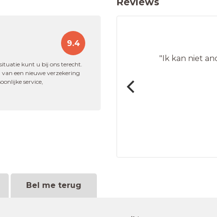
Reviews
9.4
"Ik kan niet a
n persoon is super"
ituatie kunt u bij ons terecht.
en van een nieuwe verzekering
onlijke service,
kering
Bel me terug