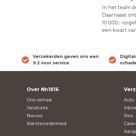
In het team 
Daarnaast ont
10.000,- opge
een kwart va
Verzekerden geven ons een
Digita
9.2 voor service
schade
Over Nh1816
Verz
Ons verhaal
Auto
Vacatures
Inboe
Nieuws
Reis
Klanttevredenheid
Carav
Aansp