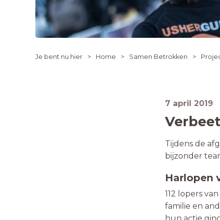
Je bent nu hier
Home
Samen Betrokken
Proje
7 april 2019
Verbeet
Tijdens de a
bijzonder tea
Harlopen v
112 lopers va
familie en an
hun actie gin