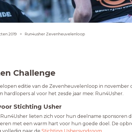
cten 2019
Run4usher Zevenheuvelenloop
en Challenge
fgelopen editie van de Zevenheuvelenloop in november
m hardlopers al voor het zesde jaar mee: Run4Usher.
oor Stichting Usher
n Run4Usher lieten zich voor hun deelname sponsoren d
deren met een warm hart voor hun goede doel. De opbr
g volledig naar de
Stichting Ushersyndroom
.