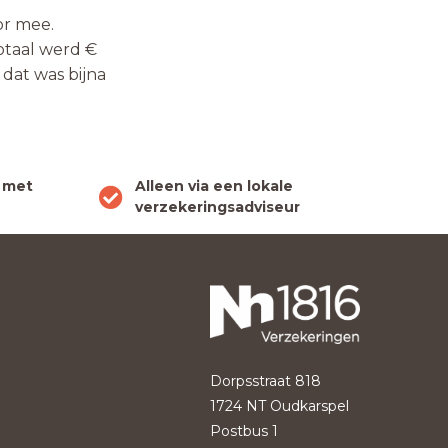
or mee.
otaal werd €
 dat was bijna
 met
Alleen via een lokale
verzekeringsadviseur
Dorpsstraat 818
1724 NT Oudkarspel
Postbus 1