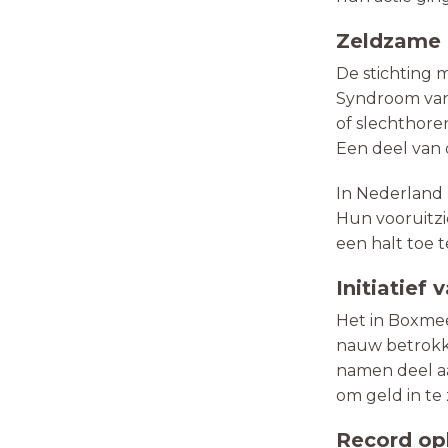
Zeldzame 
De stichting 
Syndroom van 
of slechthore
Een deel van
In Nederland 
Hun vooruitzi
een halt toe 
Initiatief
Het in Boxmee
nauw betrokk
namen deel a
om geld in te
Record op