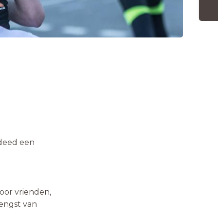
 deed een
oor vrienden,
engst van