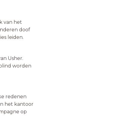
k van het
kinderen doof
es leiden.
an Usher.
 blind worden
jke redenen
n het kantoor
campagne op