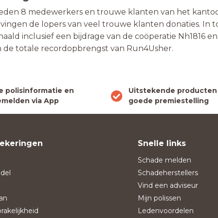
deden 8 medewerkers en trouwe klanten van het kanto
vingen de lopers van veel trouwe klanten donaties. In t
haald inclusief een bijdrage van de coöperatie Nh1816 en
n de totale recordopbrengst van Run4Usher.
le polisinformatie en
Uitstekende producten
melden via App
goede premiestelling
ekeringen
Snelle links
Schade melden
del
Schadeherstellers
Vind een adviseur
an
Mijn polissen
rakelijkheid
Ledenvoordelen