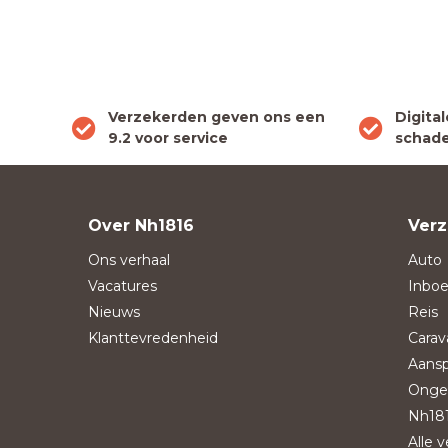
Verzekerden geven ons een
Digita
9.2 voor service
schade
Over Nh1816
Verz
Ons verhaal
Auto
Vacatures
Inboe
Nieuws
Reis
Klanttevredenheid
Carav
Aansp
Onge
Nh181
Alle 