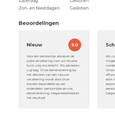
Zaterdag
Gesloten
Zon- en feestdagen
Gesloten
Beoordelingen
Nieuw
Sch
9.0
"Hele fijne adviseur. Komt pre
suggesties wat betreffende vrag
Voor een persoonlijk advies en de
Als u 
juiste verzekering voor uw situatie
mogeli
kunt u bij ons terecht. Wij adviseren
worden
9,6
u graag. Onze dienstverlening bij
Onze d
het afsluiten van een nieuwe
afhan
Dhr. Wesseli
verzekering wordt door onze
door 
klanten beoordeeld op vier
beoord
Schadeafhandelin
onderdelen: persoonlijke service,
persoo
dienstverlening, toegankelijkheid en
toegan
het resultaat.