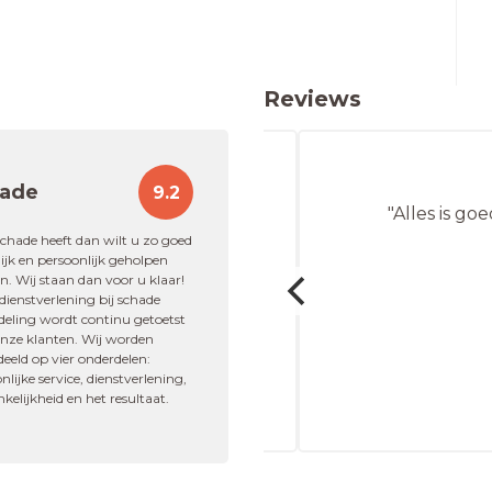
Reviews
ade
9.2
cies met antwoorden
"Alles is goed e
en en afhandelingen"
schade heeft dan wilt u zo goed
jk en persoonlijk geholpen
. Wij staan dan voor u klaar!
ienstverlening bij schade
deling wordt continu getoetst
nk
onze klanten. Wij worden
eeld op vier onderdelen:
g
nlijke service, dienstverlening,
kelijkheid en het resultaat.