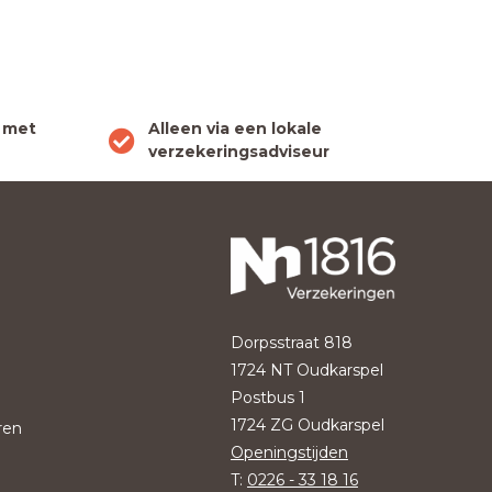
 met
Alleen via een lokale
verzekeringsadviseur
Dorpsstraat 818
1724 NT Oudkarspel
Postbus 1
1724 ZG Oudkarspel
ren
Openingstijden
T:
0226 - 33 18 16