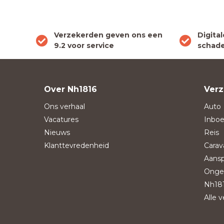
Verzekerden geven ons een
Digita
9.2 voor service
schade
Over Nh1816
Verz
Ons verhaal
Auto
Vacatures
Inboe
Nieuws
Reis
Klanttevredenheid
Carav
Aansp
Onge
Nh181
Alle 