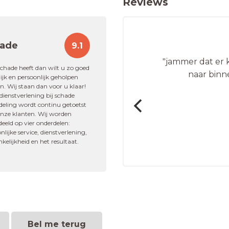
Reviews
ade
9.1
ling van de schade."
"jammer dat er k
schade heeft dan wilt u zo goed
naar binn
jk en persoonlijk geholpen
. Wij staan dan voor u klaar!
ienstverlening bij schade
s
deling wordt continu getoetst
onze klanten. Wij worden
eeld op vier onderdelen:
g
nlijke service, dienstverlening,
kelijkheid en het resultaat.
Bel me terug