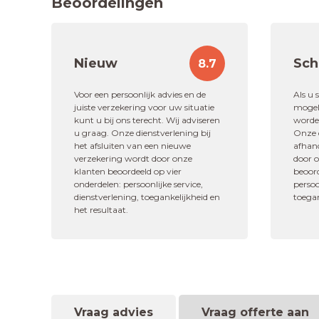
Beoordelingen
Nieuw
Sch
8.7
"Keurig nette en snelle afhande
Voor een persoonlijk advies en de
Als u 
juiste verzekering voor uw situatie
mogeli
10,0
kunt u bij ons terecht. Wij adviseren
worden
u graag. Onze dienstverlening bij
Onze d
Dhr. Wijtze
het afsluiten van een nieuwe
afhan
verzekering wordt door onze
door 
klanten beoordeeld op vier
beoord
Schadeafhandelin
onderdelen: persoonlijke service,
persoo
dienstverlening, toegankelijkheid en
toegan
het resultaat.
Vraag advies
Vraag offerte aan