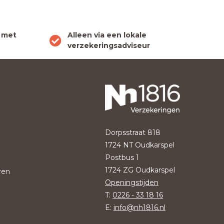
 met
Alleen via een lokale
verzekeringsadviseur
Dorpsstraat 818
1724 NT Oudkarspel
Postbus 1
1724 ZG Oudkarspel
ren
Openingstijden
T:
0226 - 33 18 16
E:
info@nh1816.nl