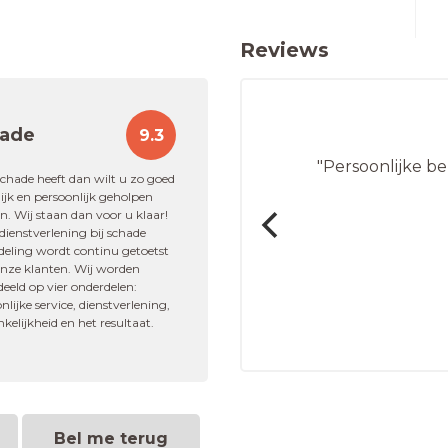
Reviews
ade
9.3
rs finaciele diensten"
"Persoonlijke b
schade heeft dan wilt u zo goed
jk en persoonlijk geholpen
. Wij staan dan voor u klaar!
ienstverlening bij schade
orne
deling wordt continu getoetst
onze klanten. Wij worden
eeld op vier onderdelen:
g
nlijke service, dienstverlening,
kelijkheid en het resultaat.
Bel me terug