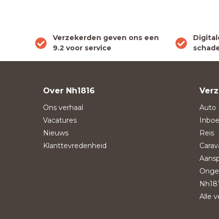
Verzekerden geven ons een
Digita
9.2 voor service
schade
Over Nh1816
Verz
Ons verhaal
Auto
Vacatures
Inboe
Nieuws
Reis
Klanttevredenheid
Carav
Aansp
Onge
Nh181
Alle 