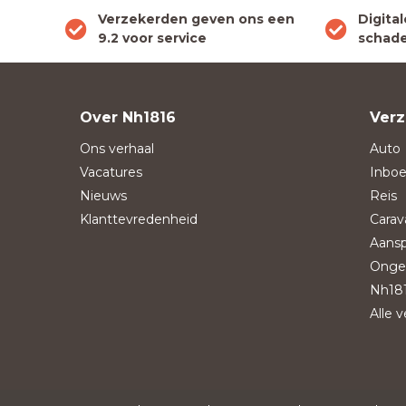
Verzekerden geven ons een
Digita
9.2 voor service
schade
Over Nh1816
Verz
Ons verhaal
Auto
Vacatures
Inboe
Nieuws
Reis
Klanttevredenheid
Carav
Aansp
Onge
Nh181
Alle 