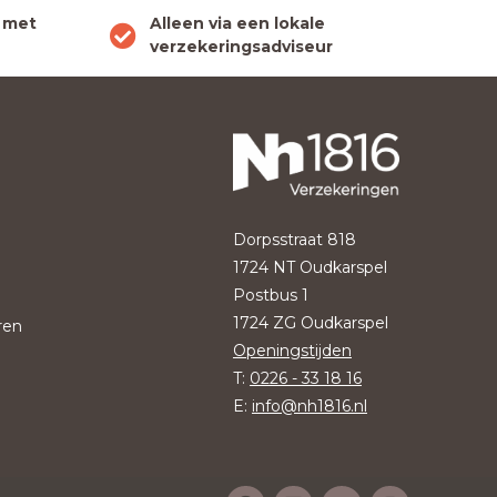
 met
Alleen via een lokale
verzekeringsadviseur
Dorpsstraat 818
1724 NT Oudkarspel
Postbus 1
1724 ZG Oudkarspel
ren
Openingstijden
T:
0226 - 33 18 16
E:
info@nh1816.nl