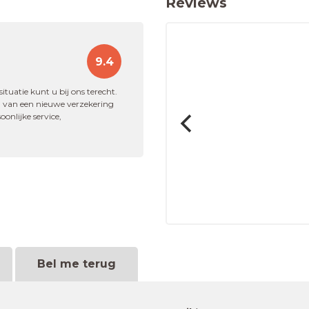
Reviews
9.4
n het bedrijf is pro
ituatie kunt u bij ons terecht.
 bieden."
en van een nieuwe verzekering
onlijke service,
kering
Bel me terug