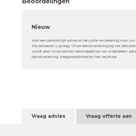
Beoordelingen
Nieuw
"Enorm tevreden en de iedereen i
Voor een persoonlijk advies en de juiste verzekering voor uw s
actief om hulp aan te
Wij adviseren u graag. Onze dienstverlening bij het afsluit
wordt door onze klanten beoordeeld op vier onderdelen: perso
dienstverlening, toegankelijkheid en het resultaat.
10,0
Afsluiten nieuwe verze
Vraag advies
Vraag offerte aan