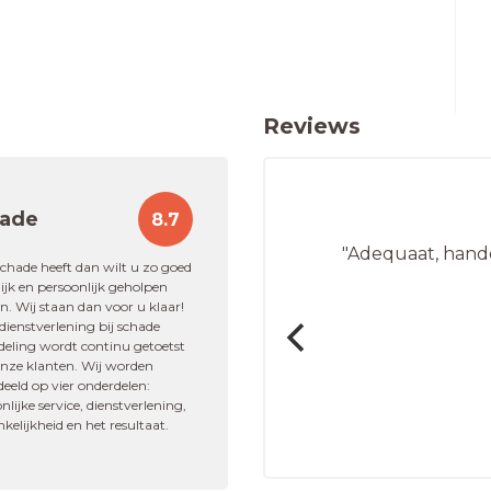
Reviews
ade
8.7
omt er snel antwoord
"Adequaat, hande
ijk advies"
schade heeft dan wilt u zo goed
jk en persoonlijk geholpen
. Wij staan dan voor u klaar!
ienstverlening bij schade
deling wordt continu getoetst
is
onze klanten. Wij worden
eeld op vier onderdelen:
kering
nlijke service, dienstverlening,
kelijkheid en het resultaat.