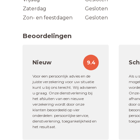
Zaterdag
Gesloten
Zon- en feestdagen
Gesloten
Beoordelingen
Nieuw
Sch
9.4
"Bij vragen over verzekeringen k
met een goed en duidel
Voor een persoonlijk advies en de
Als u 
juiste verzekering voor uw situatie
mogeli
kunt u bij ons terecht. Wij adviseren
worden
10,0
u graag. Onze dienstverlening bij
Onze d
het afsluiten van een nieuwe
afhan
Dhr. Groothu
verzekering wordt door onze
door 
klanten beoordeeld op vier
beoord
Afsluiten nieuwe verze
onderdelen: persoonlijke service,
persoo
dienstverlening, toegankelijkheid en
toegan
het resultaat.