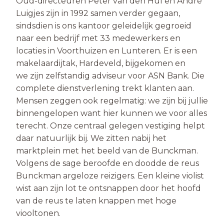
Oud-directeuren Peter van den Hul en André
Luig­jes zijn in 1992 samen verder gegaan,
sindsdien is ons kantoor geleidelijk gegroeid
naar een bedrijf met 33 medewerkers en
locaties in Voorthuizen en Lunteren. Er is een
makelaardijtak, Hardeveld, bijgekomen en
we zijn zelfstandig adviseur voor ASN Bank. Die
complete dienstverlening trekt klanten aan.
Mensen zeggen ook regelmatig: we zijn bij jullie
binnengelopen want hier kunnen we voor alles
terecht. Onze centraal gelegen vestiging helpt
daar natuurlijk bij. We zitten nabij het
marktplein met het beeld van de Bunckman.
Volgens de sage beroofde en doodde de reus
Bunckman argelo­ze reizigers. Een kleine violist
wist aan zijn lot te ont­snappen door het hoofd
van de reus te laten knappen met hoge
viooltonen.