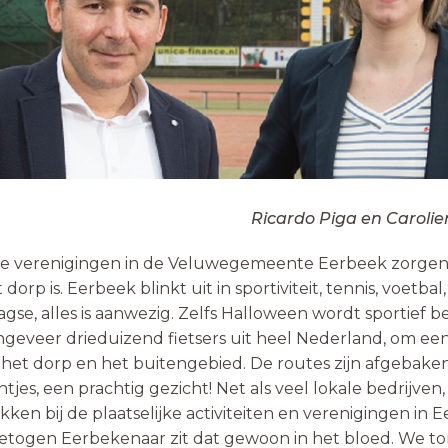
rdo Piga en Carolien Ve
eve verenigingen in de Veluwegemeente Eerbeek zorgen
orp is. Eerbeek blinkt uit in sportiviteit, tennis, voetbal,
gse, alles is aanwezig. Zelfs Halloween wordt sportief b
eveer drieduizend fietsers uit heel Nederland, om ee
r het dorp en het buitengebied. De routes zijn afgebak
tjes, een prachtig gezicht! Net als veel lokale bedrijven, 
ken bij de plaatselijke activiteiten en verenigingen in E
etogen Eerbekenaar zit dat gewoon in het bloed. We t