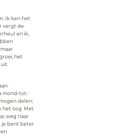
m. Ik ken het
or vergt de
erheul en ik,
hebben
, maar
groei, het
uit.
aan.
a mond-tot-
 mogen delen;
p het oog. Met
op weg naar
: je bent beter
een