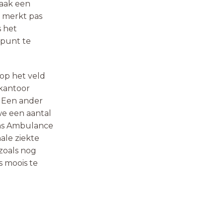
vaak een
e merkt pas
s het
kpunt te
 op het veld
 kantoor
. Een ander
we een aantal
ns Ambulance
ale ziekte
zoals nog
s moois te