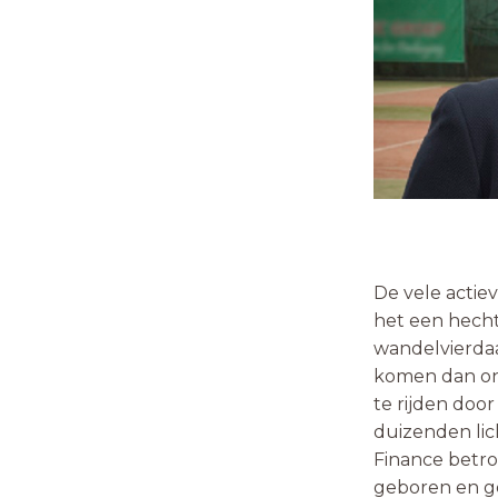
Rica
De vele acti
het een hecht d
wandelvierdaa
komen dan ong
te rijden doo
duizenden lich
Finance betrok
geboren en g