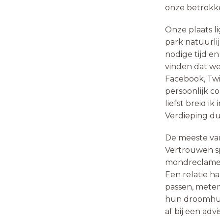
onze betrokke
Onze plaats l
park natuurlij
nodige tijd en
vinden dat we
Facebook, Twi
persoonlijk co
liefst breid ik
Verdieping du
De meeste van
Vertrouwen sp
mondreclame b
Een relatie ha
passen, mete
hun droomhuis.
af bij een adv