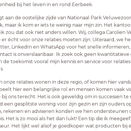
nheid bij het leven in en rond Eerbeek.
igt aan de oostelijke zijde van Nationaal Park Veluwezoo
k, maar ik kom er iets te weinig naar mijn zin. Het kanto
 ik zou dat ook niet anders willen. Wij, collega Carolien V
 er écht voor onze relaties moeten zijn. Uiteraard, we 
tter, LinkedIn en WhatsApp voor het snelle informeren
ntact is onverslaanbaar. Ik zoek ook geen kwantitatieve 
 in de toekomst vooral mijn kennis en service voor relaties 
s.
 onze relaties wonen in deze regio, of komen hier vand
eelt hier een belangrijke rol en mensen komen vaak vi
ij ons terecht. Het is ook geweldig om in successen te
d een gesplitste woning voor zijn gezin en zijn ouders o
n, rekenen en adviseren konden we hen ondersteunen 
 Het is zo mooi als het dan lukt! Een tip die ik meegeef
iseur. Het lijkt wel alsof je goedkoper wat producten bij 