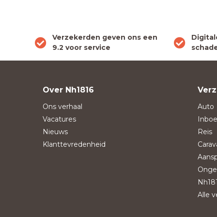
Verzekerden geven ons een
Digita
9.2 voor service
schade
Over Nh1816
Verz
Ons verhaal
Auto
Vacatures
Inboe
Nieuws
Reis
Klanttevredenheid
Carav
Aansp
Onge
Nh181
Alle 