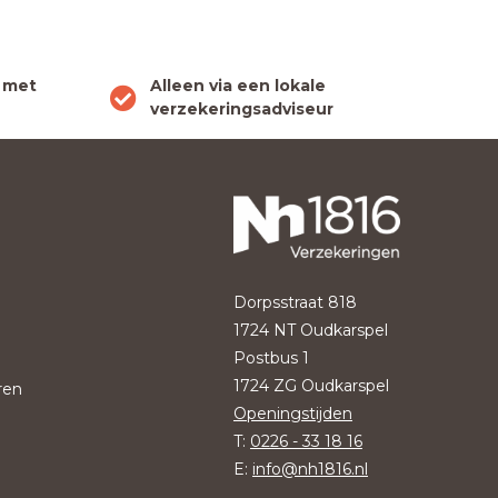
 met
Alleen via een lokale
verzekeringsadviseur
Dorpsstraat 818
1724 NT Oudkarspel
Postbus 1
1724 ZG Oudkarspel
ren
Openingstijden
T:
0226 - 33 18 16
E:
info@nh1816.nl