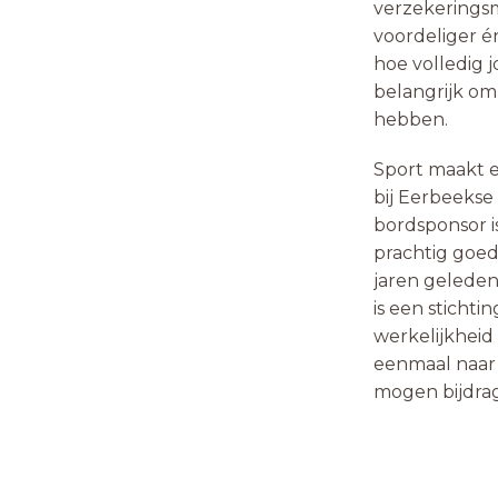
verzekeringsm
voordeliger é
hoe volledig j
belangrijk om
hebben.
Sport maakt ee
bij Eerbeekse
bordsponsor i
prachtig goed
jaren gelede
is een sticht
werkelijkheid
eenmaal naar 
mogen bijdra