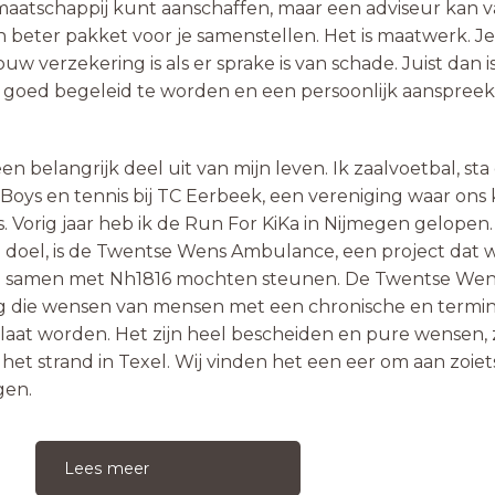
aatschappij kunt aanschaffen, maar een adviseur kan 
n beter pakket voor je samenstellen. Het is maatwerk. J
ouw verzekering is als er sprake is van schade. Juist dan i
 goed begeleid te worden en een persoonlijk aanspree
n belangrijk deel uit van mijn leven. Ik zaalvoetbal, sta
 Boys en tennis bij TC Eerbeek, een vereniging waar ons
s. Vorig jaar heb ik de Run For KiKa in Nijmegen gelopen
 doel, is de Twentse Wens Ambulance, een project dat 
n samen met Nh1816 mochten steunen. De Twentse We
ing die wensen van mensen met een chronische en termin
 laat worden. Het zijn heel bescheiden en pure wensen, 
het strand in Texel. Wij vinden het een eer om aan zoiet
gen.
Lees meer