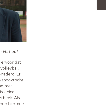
rheul
 ervoor dat
 volleybal,
enaderd. Er
n spooktocht
end met
is Unico
erbeek. Als
onen hiermee