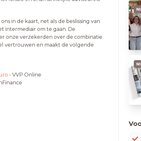
N
ons in de kaart, net als de beslissing van
 intermediair om te gaan. De
r onze verzekerden over de combinatie
eel vertrouwen en maakt de volgende
N
uro
- VVP Online
InFinance
Voo