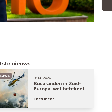
tste nieuws
IEUWS
28 juli 2026
Bosbranden in Zuid-
Europa: wat betekent
dit voor jouw
vakantie?
Lees meer