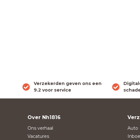
Verzekerden geven ons een
Digita
9.2 voor service
schade
Over Nh1816
Verz
Ons verhaal
Auto
Vacatures
Inboe