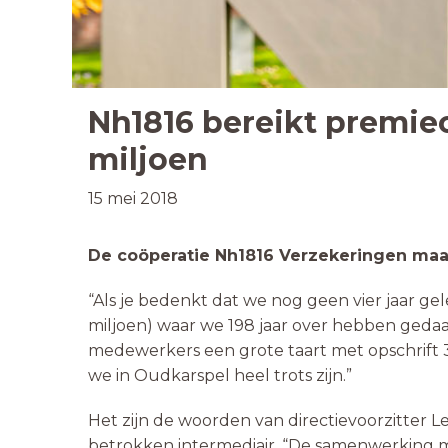
Nh1816 bereikt premie
miljoen
15 mei 2018
De coöperatie Nh1816 Verzekeringen maa
“Als je bedenkt dat we nog geen vier jaar ge
miljoen) waar we 198 jaar over hebben gedaan
medewerkers een grote taart met opschrift 
we in Oudkarspel heel trots zijn.”
Het zijn de woorden van directievoorzitter Lex
betrokken intermediair. “De samenwerking me