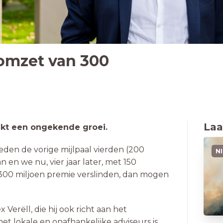
omzet van 300
Laa
kt een ongekende groei.
leden de vorige mijlpaal vierden (200
N
 en we nu, vier jaar later, met 150
300 miljoen premie verslinden, dan mogen
 Verëll, die hij ook richt aan het
t lokale en onafhankelijke adviseurs is