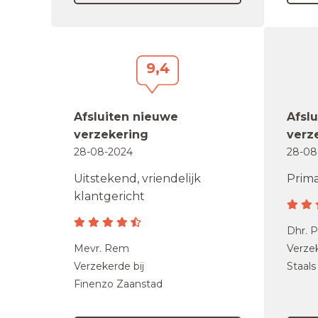
9,4
Afsluiten nieuwe
Afsl
verzekering
verz
28-08-2024
28-08
Uitstekend, vriendelijk
Prim
klantgericht
Dhr. 
Mevr. Rem
Verzek
Verzekerde bij
Staals
Finenzo Zaanstad