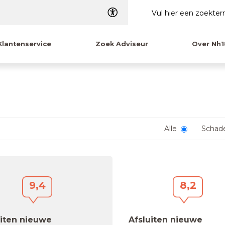
Dyslexie
Klantenservice
Zoek Adviseur
Over Nh1
Alle
Schad
9,4
8,2
uiten nieuwe
Afsluiten nieuwe