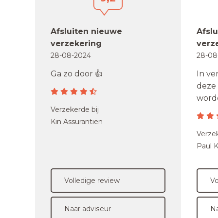
Afsluiten nieuwe
Afsl
verzekering
verz
28-08-2024
28-08
Ga zo door 👍
In ve
deze
worden
Verzekerde bij
Kin Assurantiën
Verzek
Paul 
Volledige review
Vo
Naar adviseur
Na