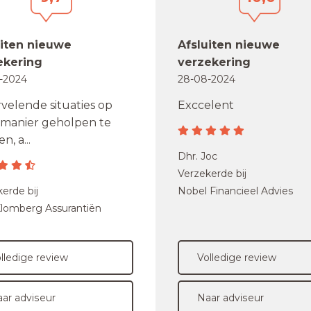
uiten nieuwe
Afsluiten nieuwe
ekering
verzekering
-2024
28-08-2024
rvelende situaties op
Exccelent
 manier geholpen te
, a...
Dhr. Joc
Verzekerde bij
erde bij
Nobel Financieel Advies
Klomberg Assurantiën
lledige review
Volledige review
ar adviseur
Naar adviseur