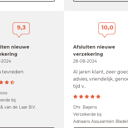
9,3
10,0
uiten nieuwe
Afsluiten nieuwe
ekering
verzekering
-2024
28-08-2024
a tevreden
Al jaren klant, zeer goe
advies, vriendelijk, gen
tijd v...
Poos
erde bij
 & van de Laar B.V.
Dhr. Baijens
Verzekerde bij
Adriaans Assurantiën Blade