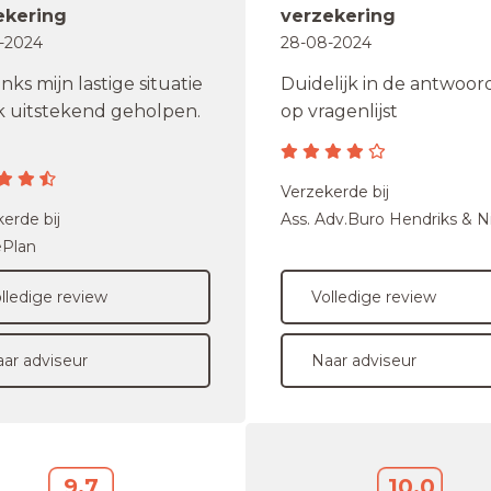
ekering
verzekering
-2024
28-08-2024
ks mijn lastige situatie
Duidelijk in de antwoo
k uitstekend geholpen.
op vragenlijst
Verzekerde bij
erde bij
Ass. Adv.Buro Hendriks & N
ePlan
lledige review
Volledige review
ar adviseur
Naar adviseur
9,7
10,0