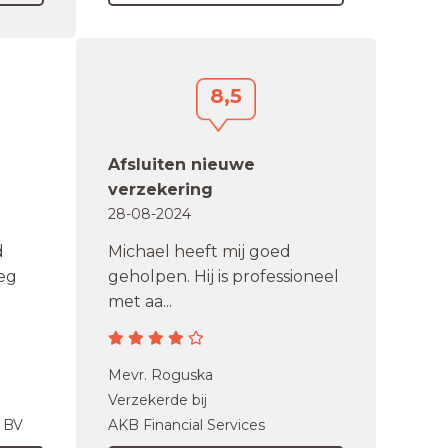
8,5
Afsluiten nieuwe
verzekering
28-08-2024
d
Michael heeft mij goed
oeg
geholpen. Hij is professioneel
met aa...
Mevr. Roguska
Verzekerde bij
l BV
AKB Financial Services