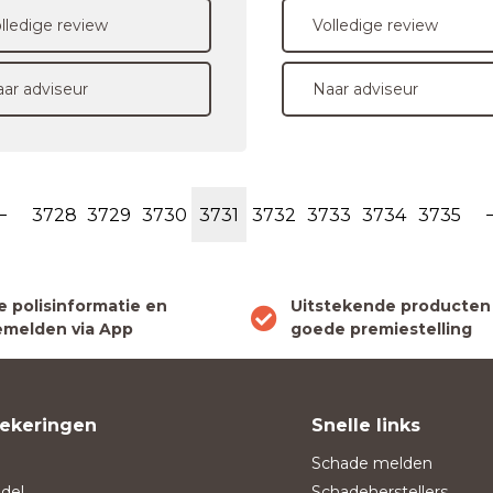
lledige review
Volledige review
ar adviseur
Naar adviseur
3728
3729
3730
3731
3732
3733
3734
3735
le polisinformatie en
Uitstekende producten
melden via App
goede premiestelling
ekeringen
Snelle links
Schade melden
del
Schadeherstellers