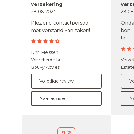
verzekering
verz
28-08-2024
28-08
Plezierig contactpersoon
Ondan
met verstand van zaken!
ben i
Ie...
Dhr. Melssen
Verzekerde bij
Verzek
Bouvy Advies
Estat
Volledige review
Vo
Naar adviseur
Na
9,2