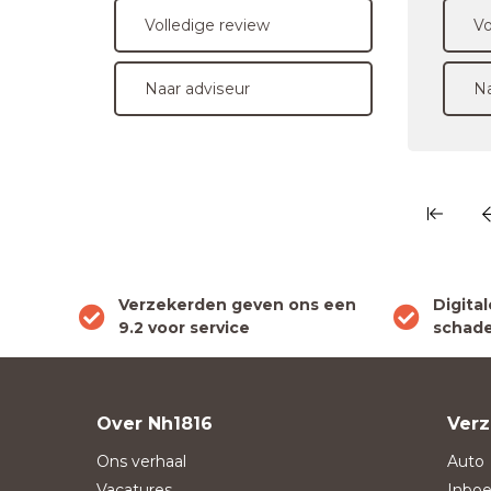
Volledige review
Vo
Naar adviseur
Na
Verzekerden geven ons een
Digita
9.2 voor service
schade
Over Nh1816
Verz
Ons verhaal
Auto
Vacatures
Inboe