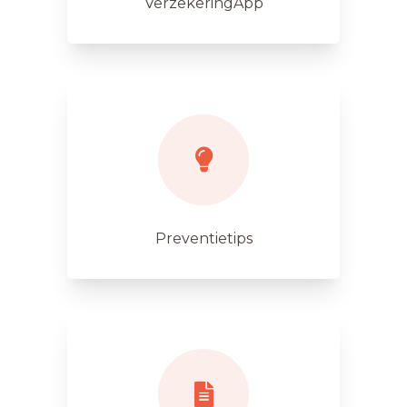
VerzekeringApp
Preventietips