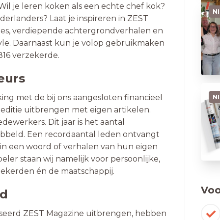
Wil je leren koken als een echte chef kok?
N
rlanders? Laat je inspireren in ZEST
ages, verdiepende achtergrondverhalen en
style. Daarnaast kun je volop gebruikmaken
1816 verzekerde.
eurs
g met de bij ons aangesloten financieel
N
editie uitbrengen met eigen artikelen.
ewerkers. Dit jaar is het aantal
ubbeld. Een recordaantal leden ontvangt
in een woord of verhalen van hun eigen
 speler staan wij namelijk voor persoonlijke,
rzekerden én de maatschappij.
Voo
jd
iseerd ZEST Magazine uitbrengen, hebben