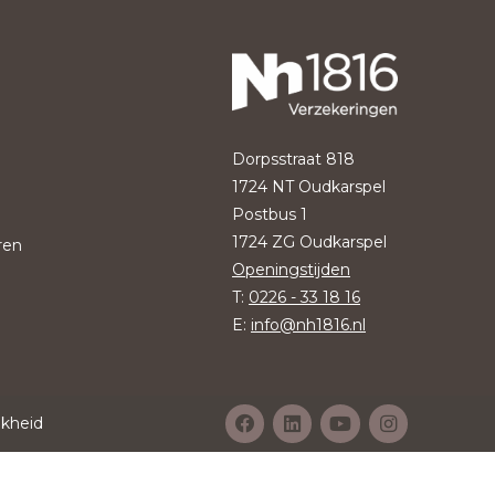
Dorpsstraat 818
1724 NT Oudkarspel
Postbus 1
1724 ZG Oudkarspel
ren
Openingstijden
T:
0226 - 33 18 16
E:
info@nh1816.nl
jkheid