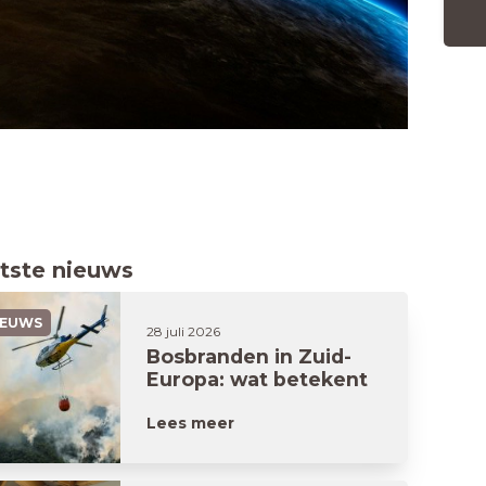
tste nieuws
IEUWS
28 juli 2026
Bosbranden in Zuid-
Europa: wat betekent
dit voor jouw
vakantie?
Lees meer