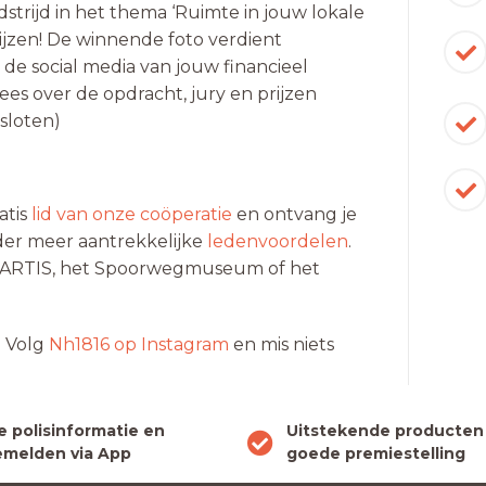
strijd in het thema ‘Ruimte in jouw lokale
rijzen! De winnende foto verdient
e social media van jouw financieel
ees over de opdracht, jury en prijzen
esloten)
atis
lid van onze coöperatie
en ontvang je
onder meer aantrekkelijke
ledenvoordelen
.
ar ARTIS, het Spoorwegmuseum of het
… Volg
Nh1816 op Instagram
en mis niets
le polisinformatie en
Uitstekende producten
melden via App
goede premiestelling