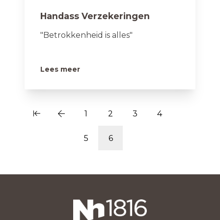
Handass Verzekeringen
"Betrokkenheid is alles"
Lees meer
1
2
3
4
5
6