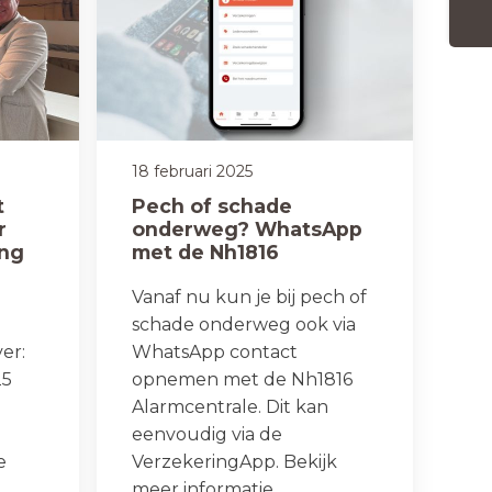
18 februari 2025
t
Pech of schade
r
onderweg? WhatsApp
ing
met de Nh1816
Alarmcentrale!
Vanaf nu kun je bij pech of
schade onderweg ook via
er:
WhatsApp contact
25
opnemen met de Nh1816
Alarmcentrale. Dit kan
eenvoudig via de
e
VerzekeringApp. Bekijk
meer informatie.