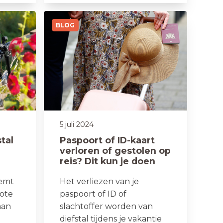
BLOG
5 juli 2024
tal
Paspoort of ID-kaart
verloren of gestolen op
reis? Dit kun je doen
eemt
Het verliezen van je
rote
paspoort of ID of
aan
slachtoffer worden van
diefstal tijdens je vakantie