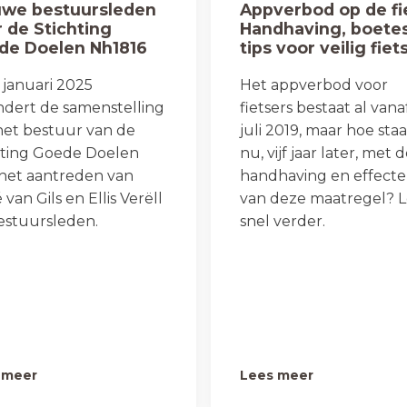
uwe bestuursleden
Appverbod op de fi
 de Stichting
Handhaving, boete
de Doelen Nh1816
tips voor veilig fiet
 januari 2025
Het appverbod voor
ndert de samenstelling
fietsers bestaat al vanaf
het bestuur van de
juli 2019, maar hoe sta
hting Goede Doelen
nu, vijf jaar later, met 
het aantreden van
handhaving en effect
van Gils en Ellis Verëll
van deze maatregel? L
bestuursleden.
snel verder.
 meer
Lees meer