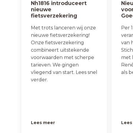
Nh1816 introduceert
Nie
nieuwe
voor
fietsverzekering
Goe
Met trots lanceren wij onze
Per 1
nieuwe fietsverzekering!
vera
Onze fietsverzekering
van 
combineert uitstekende
Stic
voorwaarden met scherpe
met 
tarieven. We gingen
René 
vliegend van start. Lees snel
als 
verder.
Lees meer
Lees