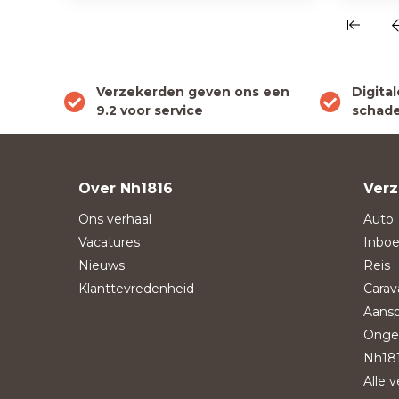
Verzekerden geven ons een
Digita
9.2 voor service
schade
Over Nh1816
Verz
Ons verhaal
Auto
Vacatures
Inboe
Nieuws
Reis
Klanttevredenheid
Carav
Aansp
Onge
Nh181
Alle 