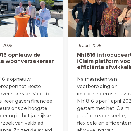
i 2025
15 april 2025
816 opnieuw de
Nh1816 introduceer
te woonverzekeraar
iClaim platform voo
efficiënte afwikkel
van autoschaden
16 is opnieuw
Na maanden van
eroepen tot Beste
voorbereiding en
verzekeraar. Voor de
inspanningen is het zov
e keer gaven financieel
Nh1816 is per 1 april 20
seurs ons de hoogste
gestart met het iClaim
ering in het jaarlijkse
platform voor snelle,
rzoek van vakblad
flexibele en efficiënter
nance. Zo zag de award
afwikkeling van