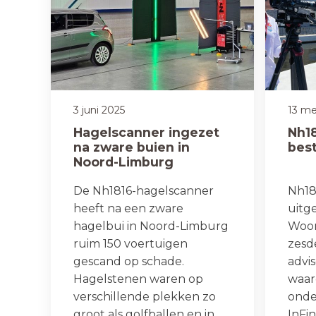
3 juni 2025
13 me
Hagelscanner ingezet
Nh1
na zware buien in
bes
Noord-Limburg
De Nh1816-hagelscanner
Nh18
heeft na een zware
uitg
hagelbui in Noord-Limburg
Woon
ruim 150 voertuigen
zesd
gescand op schade.
advi
Hagelstenen waren op
waard
verschillende plekken zo
onde
groot als golfballen en in
InFi