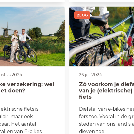
BLOG
ustus 2024
26 juli 2024
ke verzekering: wel
Zó voorkom je diefs
iet doen?
van je (elektrische)
fiets
ektrische fiets is
Diefstal van e-bikes n
lair, maar ook
fors toe. Vooral in de g
baar. Het aantal
steden van ons land sl
tallen van E-bikes
dieven toe.