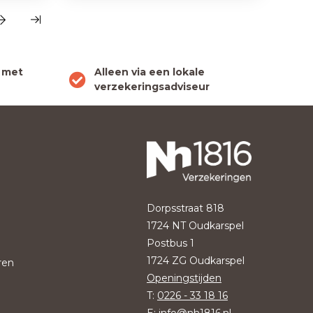
 met
Alleen via een lokale
verzekeringsadviseur
Dorpsstraat 818
1724 NT Oudkarspel
Postbus 1
1724 ZG Oudkarspel
ren
Openingstijden
T:
0226 - 33 18 16