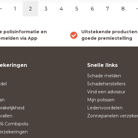
1
2
3
4
5
6
7
8
le polisinformatie en
Uitstekende producten
melden via App
goede premiestelling
ekeringen
Snelle links
Schade melden
del
Schadeherstellers
Vind een adviseur
an
Mijn polissen
rakelijkheid
Ledenvoordelen
vallen
Zonnepanelen verzeke
6 Combipolis
verzekeringen