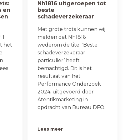
ets:
Nh1816 uitgeroepen tot
s en
beste
sen
schadeverzekeraar
particulier 2024
Met grote trots kunnen wij
 1
melden dat Nh1816
at het
wederom de titel ‘Beste
de
schadeverzekeraar
en
particulier’ heeft
ees
bemachtigd. Dit is het
resultaat van het
Performance Onderzoek
2024, uitgevoerd door
Atentikmarketing in
opdracht van Bureau DFO.
Lees meer