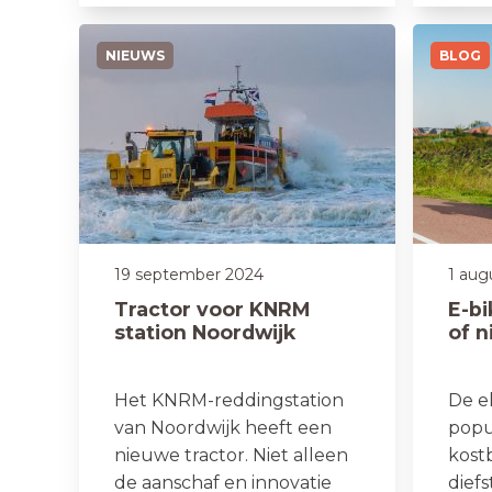
NIEUWS
BLOG
19 september 2024
1 aug
Tractor voor KNRM
E-bi
station Noordwijk
of n
Het KNRM-reddingstation
De el
van Noordwijk heeft een
popu
nieuwe tractor. Niet alleen
kost
de aanschaf en innovatie
diefs