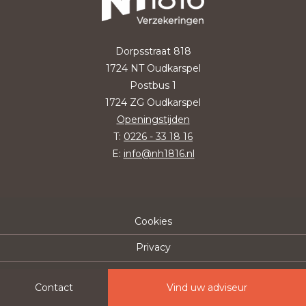
Dorpsstraat 818
1724 NT Oudkarspel
Postbus 1
1724 ZG Oudkarspel
Openingstijden
T:
0226 - 33 18 16
E:
info@nh1816.nl
Cookies
Privacy
Disclaimer
Contact
Vind uw adviseur
Sitemap